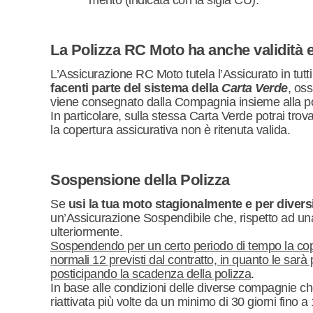
merito (indicata con la sigla CU).
La Polizza RC Moto ha anche validità 
L’Assicurazione RC Moto tutela l’Assicurato in tutti g
facenti parte del sistema della
Carta Verde
, oss
viene consegnato dalla Compagnia insieme alla po
In particolare, sulla stessa Carta Verde potrai trovar
la copertura assicurativa non è ritenuta valida.
Sospensione della Polizza
Se
usi la tua moto stagionalmente e per diver
un’Assicurazione Sospendibile che, rispetto ad una
ulteriormente.
Sospendendo per un certo periodo di tempo la cop
normali 12 previsti dal contratto, in quanto le sarà 
posticipando la scadenza della polizza
.
In base alle condizioni delle diverse compagnie c
riattivata più volte da un minimo di 30 giorni fino a