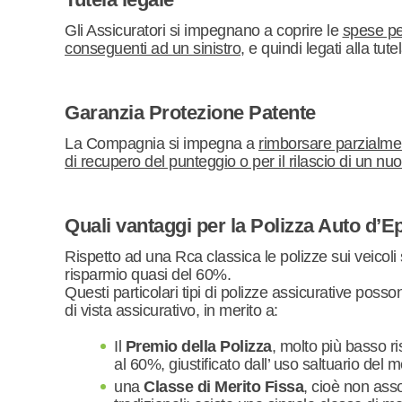
Gli Assicuratori si impegnano a coprire le
spese pe
conseguenti ad un sinistro
, e quindi legati alla tutel
Garanzia Protezione Patente
La Compagnia si impegna a
rimborsare parzialmen
di recupero del punteggio o per il rilascio di un nu
Quali vantaggi per la Polizza Auto d’
Rispetto ad una Rca classica le polizze sui veicoli
risparmio quasi del 60%.
Questi particolari tipi di polizze assicurative posso
di vista assicurativo, in merito a:
Il
Premio della Polizza
, molto più basso ri
al 60%, giustificato dall’ uso saltuario del 
una
Classe di Merito Fissa
, cioè non ass