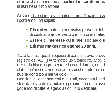
storici
che rispondono a
particolari caratteristi
sinistri nella circolazione.
Ci sono
diversi requisiti da rispettare affinchè un 
ricordiamo i principali:
Età del veicolo
: la normativa prevede debb
di costruzione del veicolo e non di immatri
Essere di
interesse culturale
,
sociale o s
Età minima del richiedente 23 anni
.
Accertati tutti questi requisiti di base si dovrà prov
registro dell’ASI
(
l’Automotoclub Storico Italiano
),
p
Per farlo bisogna presentare la candidatura, non 
club o un’associazione di auto storiche federato co
buone condizioni del veicolo.
Conclusi gli accertamenti e, quindi, accettata l’iscri
storicità e si potrà stipulare a proprio nome un’assic
godendo di tutte le agevolazioni loro dedicate.