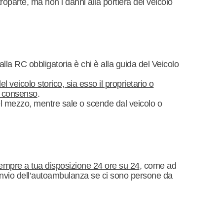
troparte, ma non i danni alla portiera del veicolo
alla RC obbligatoria è chi è alla guida del Veicolo
l veicolo storico, sia esso il proprietario o
o consenso
.
del mezzo, mentre sale o scende dal veicolo o
sempre a tua disposizione 24 ore su 24
, come ad
’invio dell’autoambulanza se ci sono persone da