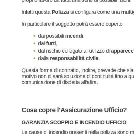
proprio lavoro da tutta una serie di possibili rischi.
Infatti questa
Polizza
si configura come una
mult
In particolare il soggetto potrà essere coperto
dai possibili
incendi
,
dai
furti
,
dal rischio collegato all'utilizzo di
apparecch
dalla
responsabilità civile
.
Questa forma di contratto, inoltre, prevede che sia
motivo non ci sarà soluzione di continuità fino a 
comunicazione di disdetta all'altra.
Cosa copre l’Assicurazione Ufficio?
GARANZIA SCOPPIO E INCENDIO UFFICIO
Le cause di incendio presenti nella polizza sono mo