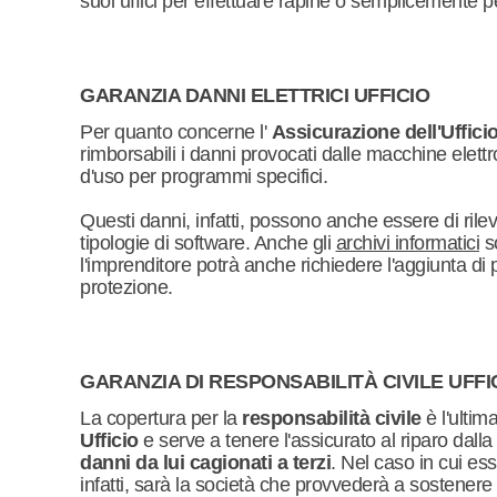
suoi uffici per effettuare rapine o semplicemente p
GARANZIA DANNI ELETTRICI UFFICIO
Per quanto concerne l'
Assicurazione dell'Uffici
rimborsabili i danni provocati dalle macchine elettro
d'uso per programmi specifici.
Questi danni, infatti, possono anche essere di rile
tipologie di software. Anche gli
archivi informatici
so
l'imprenditore potrà anche richiedere l'aggiunta di p
protezione.
GARANZIA DI RESPONSABILITÀ CIVILE UFFI
La copertura per la
responsabilità civile
è l'ultima
Ufficio
e serve a tenere l'assicurato al riparo dalla 
danni da lui cagionati a terzi
. Nel caso in cui es
infatti, sarà la società che provvederà a sostenere