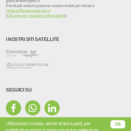
gava.broker@pec.it
Eventuali reclami possono essere inviati per email a
reclami@assicurazionirc.it
(
Cliccare per maggiori informazioni
)
I NOSTRI SITI SATELLITE
SEGUICI SU
L'utente dichiara di accettare
l'Informativa sulla privacy
e le
Condizioni
Utilizziamo i cookie, anche di terza parti, per
Ok
generali di utilizzo del servizio
-
Informativa precontrattuale (.pdf)
pubblicità e servizi in linea con le tue preferenze.